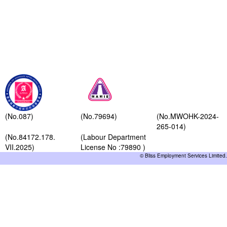
(No.087)
(No.79694)
(No.MWOHK-2024-
265-014)
(No.84172.178.
(Labour Department
VII.2025)
License No :79890 )
© Bliss Employment Services Limited.